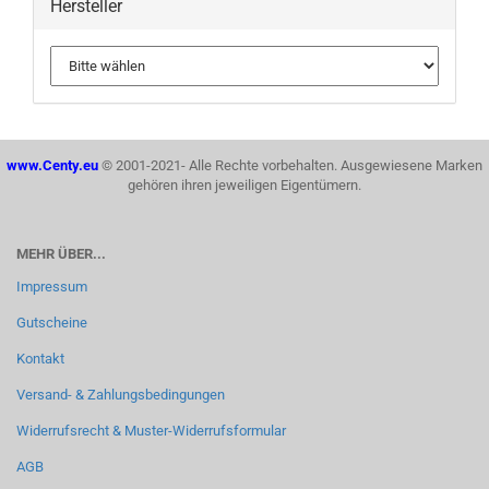
Hersteller
www.Centy.eu
© 2001-2021- Alle Rechte vorbehalten. Ausgewiesene Marken
gehören ihren jeweiligen Eigentümern.
MEHR ÜBER...
Impressum
Gutscheine
Kontakt
Versand- & Zahlungsbedingungen
Widerrufsrecht & Muster-Widerrufsformular
AGB