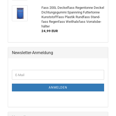
Fass 200L De­ckel­fass Re­gen­ton­ne De­ckel
Dich­tungs­gum­mi Spann­ring Fut­ter­ton­ne
Kunst­stoff­fass Plas­tik Rund­fass Stand­
fass Re­gen­fass Weit­hals­fass Vor­rats­be­
häl­ter
24,99 EUR
Newsletter-Anmeldung
ANMELDEN