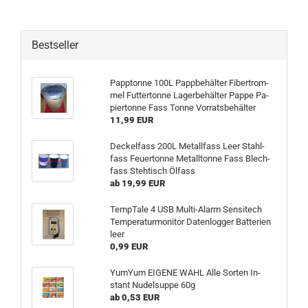
Bestseller
Papp­ton­ne 100L Papp­be­häl­ter Fi­ber­trom­
mel Fut­ter­ton­ne La­ger­be­häl­ter Pappe Pa­
pier­ton­ne Fass Tonne Vor­rats­be­häl­ter
11,99 EUR
De­ckel­fass 200L Me­tall­fass Leer Stahl­
fass Feu­er­ton­ne Me­tall­ton­ne Fass Blech­
fass Steh­tisch Öl­fass
ab 19,99 EUR
Temp­Ta­le 4 USB Multi-​Alarm Sen­sitech
Tem­pe­ra­tur­mo­ni­tor Da­ten­log­ger Bat­te­rien
leer
0,99 EUR
Yu­mYum EI­GE­NE WAHL Alle Sor­ten In­
stant Nu­del­sup­pe 60g
ab 0,53 EUR