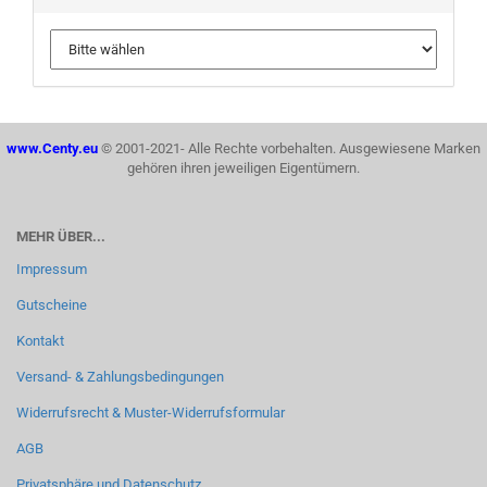
www.Centy.eu
© 2001-2021- Alle Rechte vorbehalten. Ausgewiesene Marken
gehören ihren jeweiligen Eigentümern.
MEHR ÜBER...
Impressum
Gutscheine
Kontakt
Versand- & Zahlungsbedingungen
Widerrufsrecht & Muster-Widerrufsformular
AGB
Privatsphäre und Datenschutz